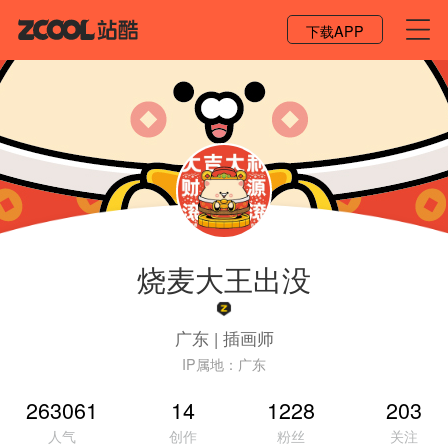
登录 / 注册
下载APP
烧麦大王出没
广东
|
插画师
IP属地：
广东
263061
14
1228
203
人气
创作
粉丝
关注